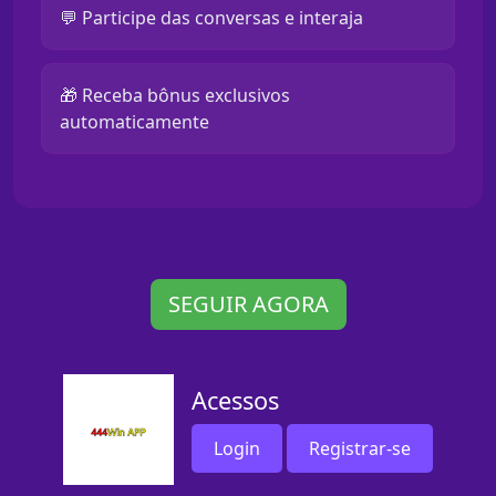
💬 Participe das conversas e interaja
🎁 Receba bônus exclusivos
automaticamente
SEGUIR AGORA
Acessos
Login
Registrar-se