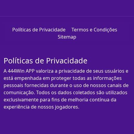
Políticas de Privacidade
Termos e Condições
Sitemap
Políticas de Privacidade
A 444Win APP valoriza a privacidade de seus usuários e
está empenhada em proteger todas as informações
pessoais fornecidas durante o uso de nossos canais de
comunicação. Todos os dados coletados são utilizados
exclusivamente para fins de melhoria contínua da
experiência de nossos jogadores.