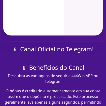
📱 Canal Oficial no Telegram!
📱 Benefícios do Canal
Descubra as vantagens de seguir a 444Win APP no
Telegram
O bônus é creditado automaticamente em sua conta
assim que o depósito é processado. Este processo
geralmente leva apenas alguns segundos, permitindo