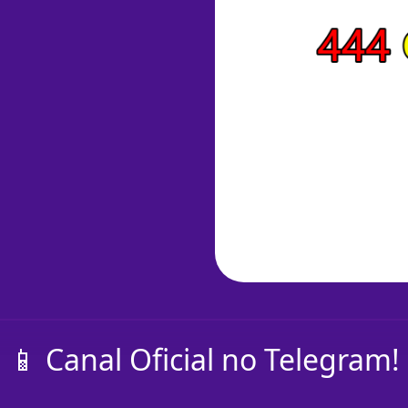
📱 Canal Oficial no Telegram!