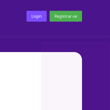
Login
Registrar-se