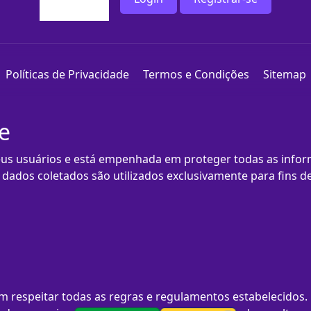
Políticas de Privacidade
Termos e Condições
Sitemap
de
seus usuários e está empenhada em proteger todas as infor
dados coletados são utilizados exclusivamente para fins d
respeitar todas as regras e regulamentos estabelecidos. É