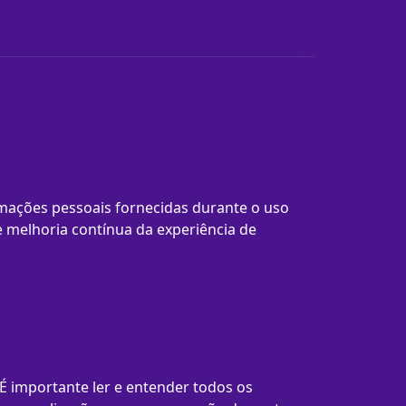
mações pessoais fornecidas durante o uso
e melhoria contínua da experiência de
 importante ler e entender todos os