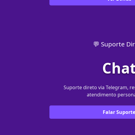
💬 Suporte Di
Cha
Suporte direto via Telegram, r
atendimento persona
Falar Suport