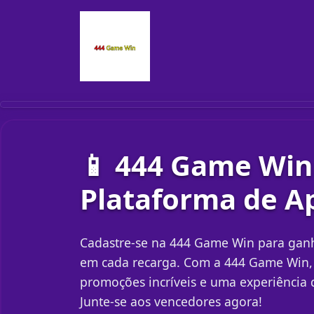
📱 444 Game Win
Plataforma de A
Cadastre-se na 444 Game Win para ganh
em cada recarga. Com a 444 Game Win, 
promoções incríveis e uma experiência d
Junte-se aos vencedores agora!