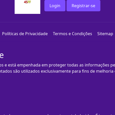
Login
Registrar-se
Políticas de Privacidade
Termos e Condições
Sitemap
de
rios e está empenhada em proteger todas as informações p
tados são utilizados exclusivamente para fins de melhoria