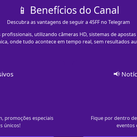
📱 Benefícios do Canal
Descubra as vantagens de seguir a 45FF no Telegram
 profissionais, utilizando câmeras HD, sistemas de apostas 
ica, onde tudo acontece em tempo real, sem resultados a
sivos
📢 Notí
m, promoções especiais
Fique por dentro d
s únicos!
eventos 