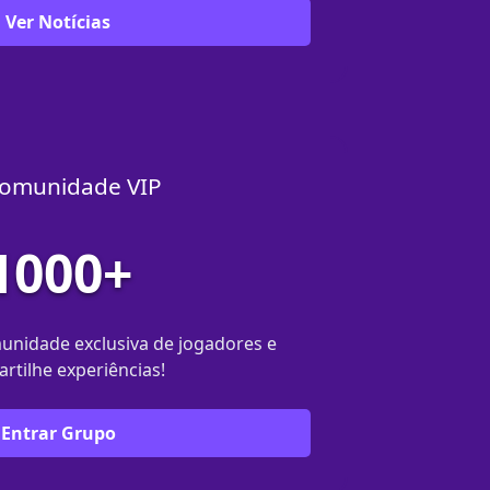
Ver Notícias
Comunidade VIP
1000+
unidade exclusiva de jogadores e
rtilhe experiências!
Entrar Grupo