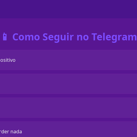
📱 Como Seguir no Telegram
ositivo
erder nada