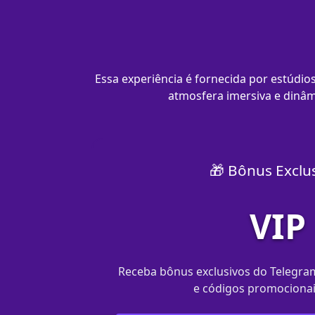
Essa experiência é fornecida por estúdios
atmosfera imersiva e dinâm
🎁 Bônus Exclu
VIP
Receba bônus exclusivos do Telegra
e códigos promocionai