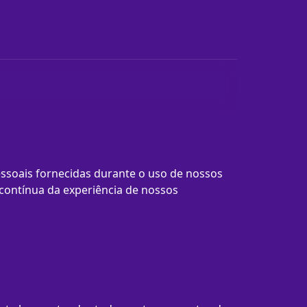
essoais fornecidas durante o uso de nossos
 contínua da experiência de nossos