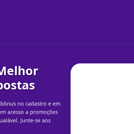
 Melhor
postas
 bônus no cadastro e em
tem acesso a promoções
ualável. Junte-se aos