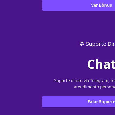
Ver Bônus
💬 Suporte Di
Cha
Suporte direto via Telegram, r
atendimento persona
Falar Suport