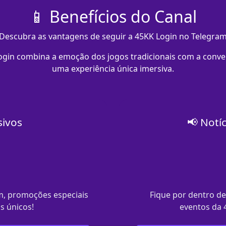
📱 Benefícios do Canal
Descubra as vantagens de seguir a 45KK Login no Telegra
Login combina a emoção dos jogos tradicionais com a conve
uma experiência única imersiva.
sivos
📢 Notí
m, promoções especiais
Fique por dentro d
s únicos!
eventos da 