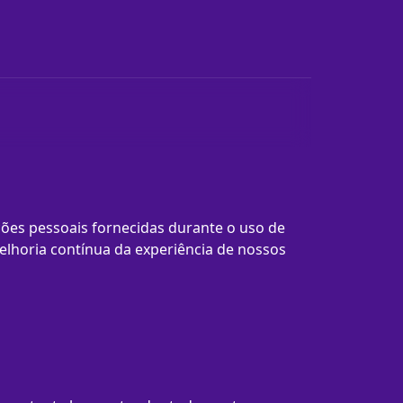
ções pessoais fornecidas durante o uso de
elhoria contínua da experiência de nossos