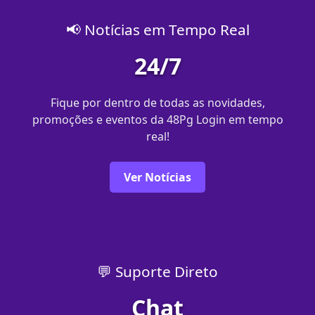
📢 Notícias em Tempo Real
24/7
Fique por dentro de todas as novidades,
promoções e eventos da 48Pg Login em tempo
real!
Ver Notícias
💬 Suporte Direto
Chat