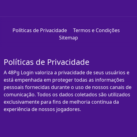
Políticas de Privacidade
Termos e Condições
Sitemap
Políticas de Privacidade
A 48Pg Login valoriza a privacidade de seus usuários e
está empenhada em proteger todas as informações
pessoais fornecidas durante o uso de nossos canais de
comunicação. Todos os dados coletados são utilizados
exclusivamente para fins de melhoria contínua da
experiência de nossos jogadores.