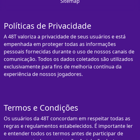
Sitemap
Políticas de Privacidade
A 48T valoriza a privacidade de seus usuários e está
empenhada em proteger todas as informações
pessoais fornecidas durante o uso de nossos canais de
comunicação. Todos os dados coletados são utilizados
exclusivamente para fins de melhoria contínua da
experiência de nossos jogadores.
Termos e Condições
Os usuários da 48T concordam em respeitar todas as
regras e regulamentos estabelecidos. É importante ler
e entender todos os termos antes de participar de