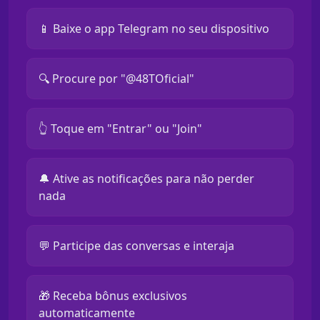
📱 Baixe o app Telegram no seu dispositivo
🔍 Procure por "@48TOficial"
👆 Toque em "Entrar" ou "Join"
🔔 Ative as notificações para não perder
nada
💬 Participe das conversas e interaja
🎁 Receba bônus exclusivos
automaticamente