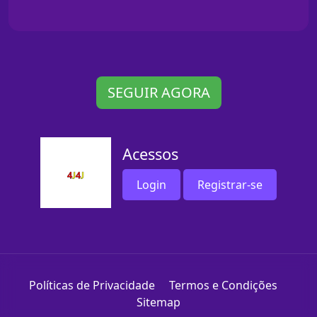
SEGUIR AGORA
Acessos
Login
Registrar-se
Políticas de Privacidade
Termos e Condições
Sitemap