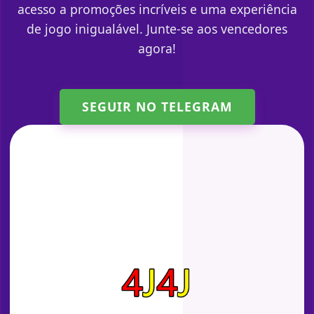
acesso a promoções incríveis e uma experiência
de jogo inigualável. Junte-se aos vencedores
agora!
SEGUIR NO TELEGRAM