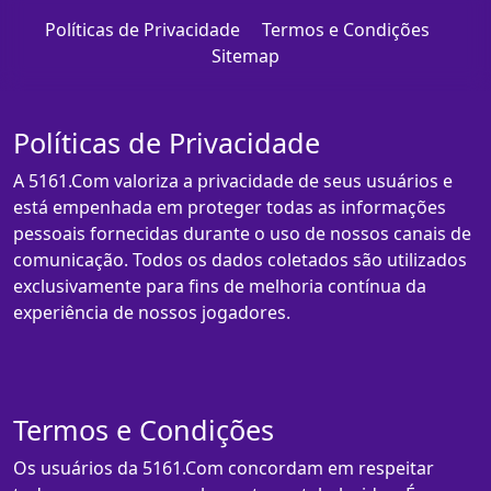
Políticas de Privacidade
Termos e Condições
Sitemap
Políticas de Privacidade
A 5161.Com valoriza a privacidade de seus usuários e
está empenhada em proteger todas as informações
pessoais fornecidas durante o uso de nossos canais de
comunicação. Todos os dados coletados são utilizados
exclusivamente para fins de melhoria contínua da
experiência de nossos jogadores.
Termos e Condições
Os usuários da 5161.Com concordam em respeitar