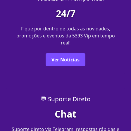
24/7
Fique por dentro de todas as novidades,
promoções e eventos da 5393 Vip em tempo
real!
Ver Notícias
💬 Suporte Direto
Chat
Suporte direto via Telegram, respostas rápidas e