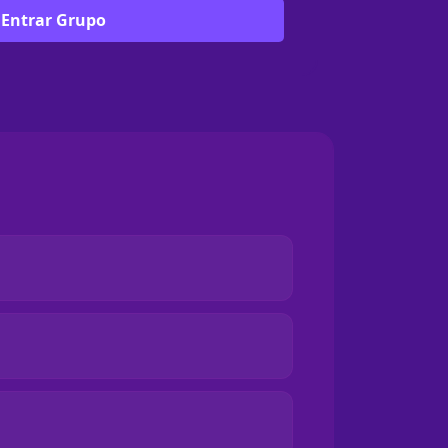
Entrar Grupo