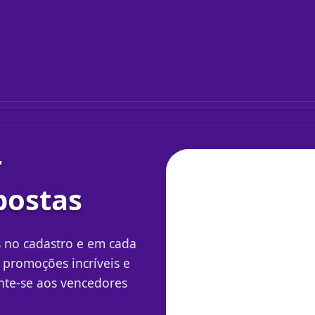
r
postas
 no cadastro e em cada
 promoções incríveis e
unte-se aos vencedores