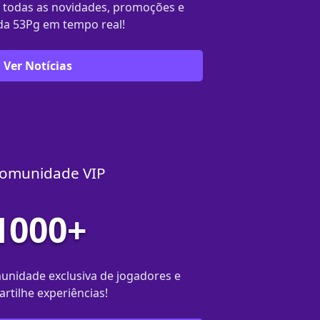
e todas as novidades, promoções e
da 53Pg em tempo real!
Ver Notícias
Comunidade VIP
1000+
unidade exclusiva de jogadores e
rtilhe experiências!