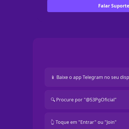
Falar Suport
📱 Baixe o app Telegram no seu disp
🔍 Procure por "@53PgOficial"
👆 Toque em "Entrar" ou "Join"