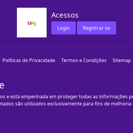
Acessos
Login
Registrar-se
Políticas de Privacidade
Termos e Condições
Sitemap
de
rios e está empenhada em proteger todas as informações p
tados são utilizados exclusivamente para fins de melhoria