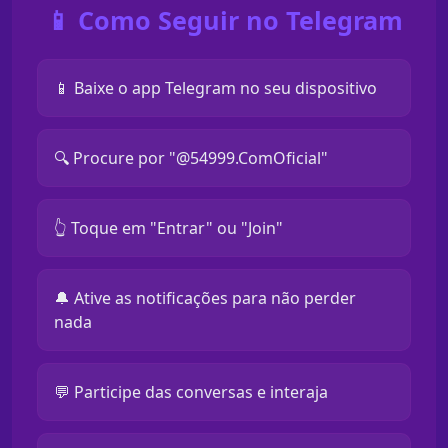
📱 Como Seguir no Telegram
📱 Baixe o app Telegram no seu dispositivo
🔍 Procure por "@54999.ComOficial"
👆 Toque em "Entrar" ou "Join"
🔔 Ative as notificações para não perder
nada
💬 Participe das conversas e interaja