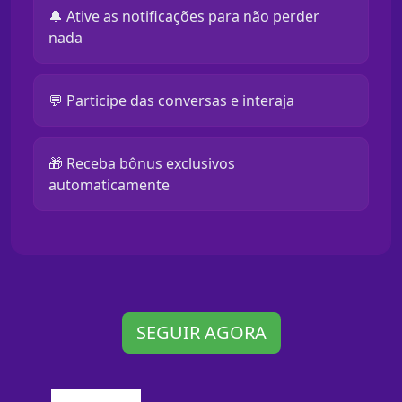
🔔 Ative as notificações para não perder
nada
💬 Participe das conversas e interaja
🎁 Receba bônus exclusivos
automaticamente
SEGUIR AGORA