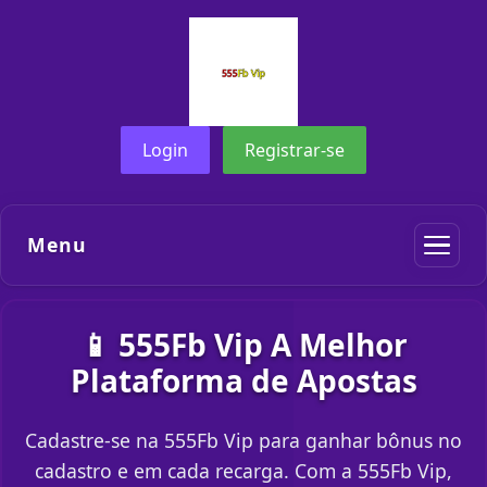
Login
Registrar-se
Menu
📱 555Fb Vip A Melhor
Plataforma de Apostas
Cadastre-se na 555Fb Vip para ganhar bônus no
cadastro e em cada recarga. Com a 555Fb Vip,