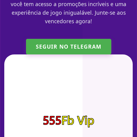
você tem acesso a promoções incríveis e uma
experiência de jogo inigualável. Junte-se aos
vencedores agora!
SEGUIR NO TELEGRAM