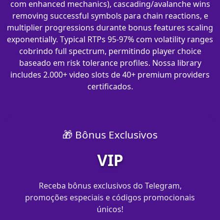
com enhanced mechanics), cascading/avalanche wins
removing successful symbols para chain reactions, e
multiplier progressions durante bonus features scaling
exponentially. Typical RTPs 95-97% com volatility ranges
cobrindo full spectrum, permitindo player choice
baseado em risk tolerance profiles. Nossa library
includes 2.000+ video slots de 40+ premium providers
certificados.
🎁 Bônus Exclusivos
VIP
Receba bônus exclusivos do Telegram,
promoções especiais e códigos promocionais
únicos!