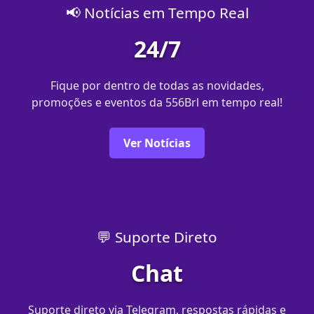
📢 Notícias em Tempo Real
24/7
Fique por dentro de todas as novidades,
promoções e eventos da 556Brl em tempo real!
Ver Notícias
💬 Suporte Direto
Chat
Suporte direto via Telegram, respostas rápidas e