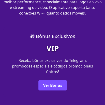
melhor performance, especialmente para jogos ao vivo
e streaming de vídeo. O aplicativo suporta tanto
conexões Wi-Fi quanto dados móveis.
🎁 Bônus Exclusivos
VIP
Receba bônus exclusivos do Telegram,
promoções especiais e códigos promocionais
únicos!
Ver Bônus