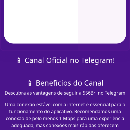
📱 Canal Oficial no Telegram!
📱 Benefícios do Canal
Descubra as vantagens de seguir a 556Brl no Telegram
Uma conexão estável com a internet é essencial para o
funcionamento do aplicativo. Recomendamos uma
conexão de pelo menos 1 Mbps para uma experiência
adequada, mas conexões mais rápidas oferecem