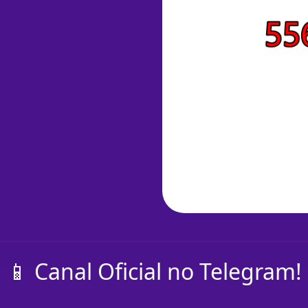
📱 Canal Oficial no Telegram!