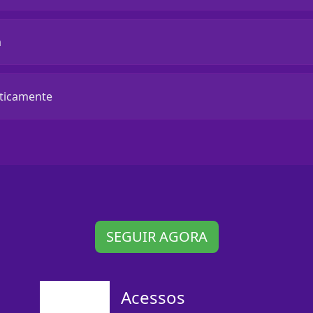
a
aticamente
SEGUIR AGORA
Acessos