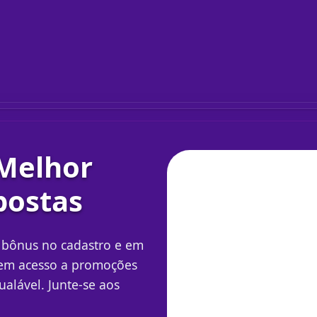
 Melhor
postas
 bônus no cadastro e em
tem acesso a promoções
ualável. Junte-se aos