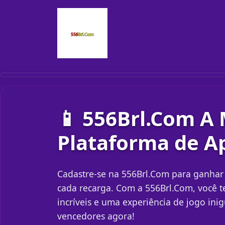
📱 556Brl.Com A
Plataforma de A
Cadastre-se na 556Brl.Com para ganhar
cada recarga. Com a 556Brl.Com, você 
incríveis e uma experiência de jogo inig
vencedores agora!