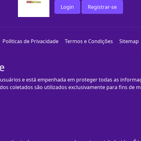
Login
Registrar-se
Políticas de Privacidade
Termos e Condições
Sitemap
de
s usuários e está empenhada em proteger todas as informa
os coletados são utilizados exclusivamente para fins de m