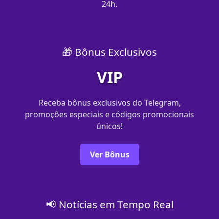
24h.
🎁 Bônus Exclusivos
VIP
Receba bônus exclusivos do Telegram,
promoções especiais e códigos promocionais
únicos!
Ver Bônus
📢 Notícias em Tempo Real