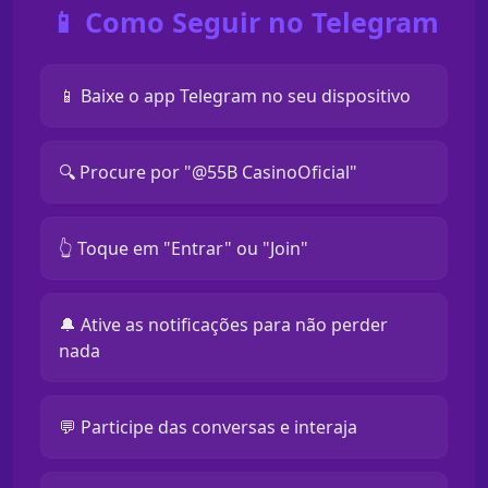
📱 Como Seguir no Telegram
📱 Baixe o app Telegram no seu dispositivo
🔍 Procure por "@55B CasinoOficial"
👆 Toque em "Entrar" ou "Join"
🔔 Ative as notificações para não perder
nada
💬 Participe das conversas e interaja