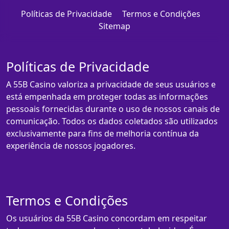
Políticas de Privacidade
Termos e Condições
Sitemap
Políticas de Privacidade
A 55B Casino valoriza a privacidade de seus usuários e
está empenhada em proteger todas as informações
pessoais fornecidas durante o uso de nossos canais de
comunicação. Todos os dados coletados são utilizados
exclusivamente para fins de melhoria contínua da
experiência de nossos jogadores.
Termos e Condições
Os usuários da 55B Casino concordam em respeitar