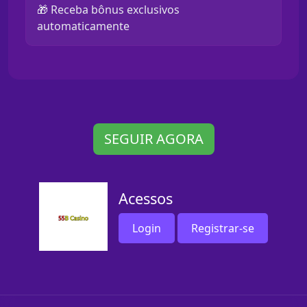
🎁 Receba bônus exclusivos
automaticamente
SEGUIR AGORA
Acessos
Login
Registrar-se