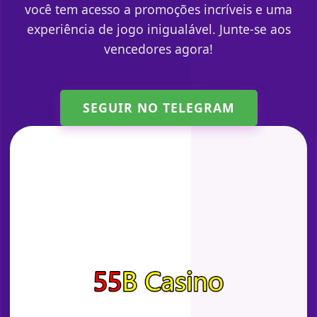
você tem acesso a promoções incríveis e uma
experiência de jogo inigualável. Junte-se aos
vencedores agora!
SEGUIR NO TELEGRAM