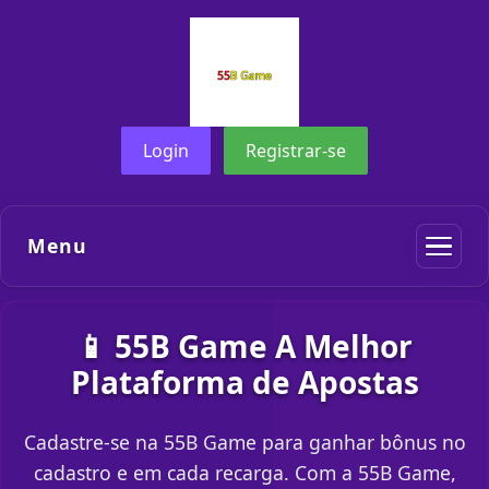
Login
Registrar-se
Menu
📱 55B Game A Melhor
Plataforma de Apostas
Cadastre-se na 55B Game para ganhar bônus no
cadastro e em cada recarga. Com a 55B Game,