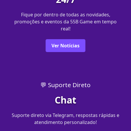
Fique por dentro de todas as novidades,
promoções e eventos da 55B Game em tempo
real!
Ver Notícias
💬 Suporte Direto
Chat
Suporte direto via Telegram, respostas rápidas e
atendimento personalizado!