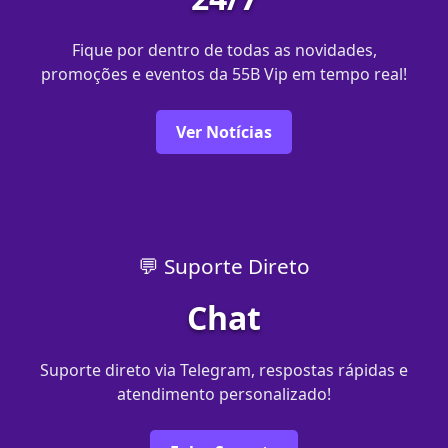
Fique por dentro de todas as novidades,
promoções e eventos da 55B Vip em tempo real!
Ver Notícias
💬 Suporte Direto
Chat
Suporte direto via Telegram, respostas rápidas e
atendimento personalizado!