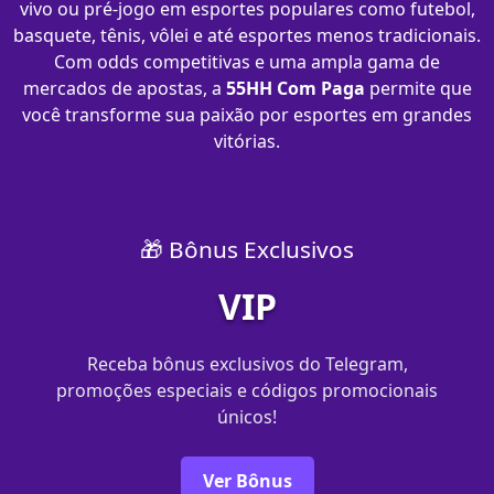
vivo ou pré-jogo em esportes populares como futebol,
basquete, tênis, vôlei e até esportes menos tradicionais.
Com odds competitivas e uma ampla gama de
mercados de apostas, a
55HH Com Paga
permite que
você transforme sua paixão por esportes em grandes
vitórias.
🎁 Bônus Exclusivos
VIP
Receba bônus exclusivos do Telegram,
promoções especiais e códigos promocionais
únicos!
Ver Bônus