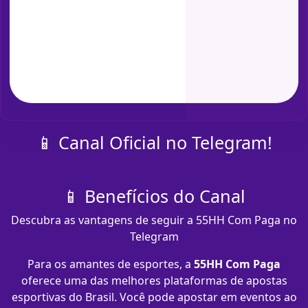
📱 Canal Oficial no Telegram!
📱 Benefícios do Canal
Descubra as vantagens de seguir a 55HH Com Paga no
Telegram
Para os amantes de esportes, a
55HH Com Paga
oferece uma das melhores plataformas de apostas
esportivas do Brasil. Você pode apostar em eventos ao