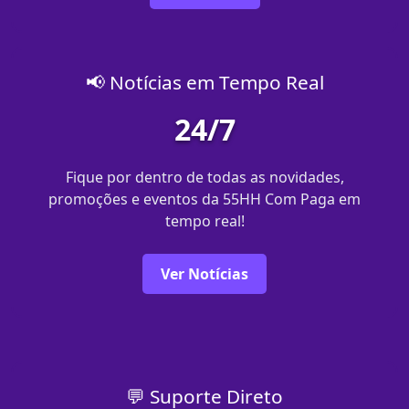
📢 Notícias em Tempo Real
24/7
Fique por dentro de todas as novidades,
promoções e eventos da 55HH Com Paga em
tempo real!
Ver Notícias
💬 Suporte Direto