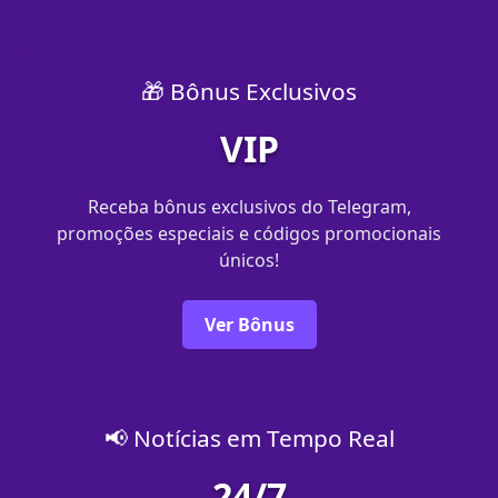
🎁 Bônus Exclusivos
VIP
Receba bônus exclusivos do Telegram,
promoções especiais e códigos promocionais
únicos!
Ver Bônus
📢 Notícias em Tempo Real
24/7