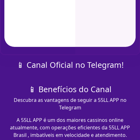
📱 Canal Oficial no Telegram!
📱 Benefícios do Canal
Descubra as vantagens de seguir a 55LL APP no
Telegram
A 55LL APP é um dos maiores cassinos online
atualmente, com operações eficientes da 55LL APP
Brasil , imbatíveis em velocidade e atendimento.