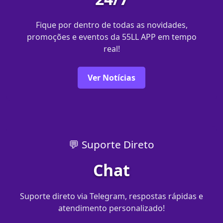
Fique por dentro de todas as novidades,
promoções e eventos da 55LL APP em tempo
real!
Ver Notícias
💬 Suporte Direto
Chat
Suporte direto via Telegram, respostas rápidas e
atendimento personalizado!