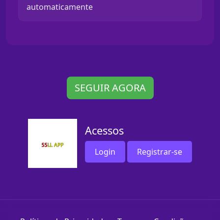
automaticamente
SEGUIR AGORA
Acessos
Login
Registrar-se