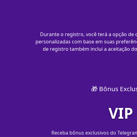
Durante o registro, você terá a opção de 
personalizadas com base em suas preferênc
de registro também inclui a aceitação d
🎁 Bônus Exclu
VIP
Receba bônus exclusivos do Telegra