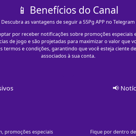
📱 Benefícios do Canal
Descubra as vantagens de seguir a 55Pg APP no Telegram
optar por receber notificações sobre promoções especiais e 
ias de jogo e são projetadas para maximizar o valor que v
os termos e condições, garantindo que você esteja ciente de
associados à sua conta.
sivos
📢 Notí
m, promoções especiais
Fique por dentro d