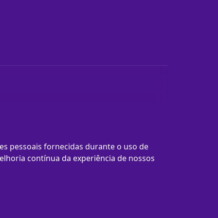
es pessoais fornecidas durante o uso de
elhoria contínua da experiência de nossos