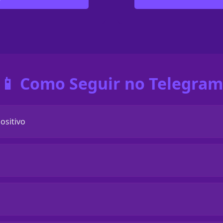
📱 Como Seguir no Telegram
ositivo