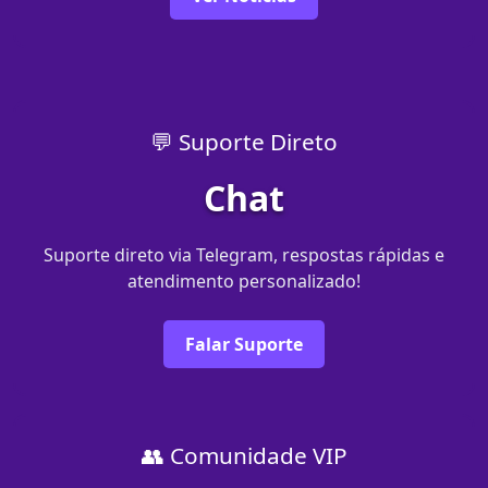
💬 Suporte Direto
Chat
Suporte direto via Telegram, respostas rápidas e
atendimento personalizado!
Falar Suporte
👥 Comunidade VIP