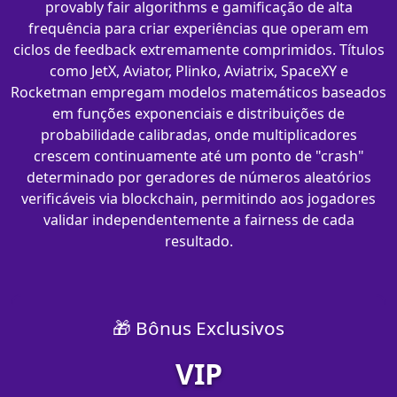
provably fair algorithms e gamificação de alta
frequência para criar experiências que operam em
ciclos de feedback extremamente comprimidos. Títulos
como JetX, Aviator, Plinko, Aviatrix, SpaceXY e
Rocketman empregam modelos matemáticos baseados
em funções exponenciais e distribuições de
probabilidade calibradas, onde multiplicadores
crescem continuamente até um ponto de "crash"
determinado por geradores de números aleatórios
verificáveis via blockchain, permitindo aos jogadores
validar independentemente a fairness de cada
resultado.
🎁 Bônus Exclusivos
VIP