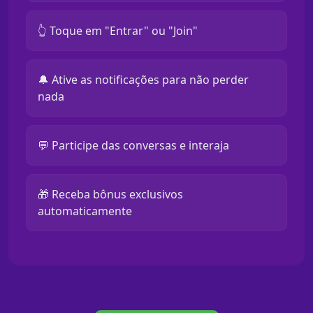
👆 Toque em "Entrar" ou "Join"
🔔 Ative as notificações para não perder
nada
💬 Participe das conversas e interaja
🎁 Receba bônus exclusivos
automaticamente