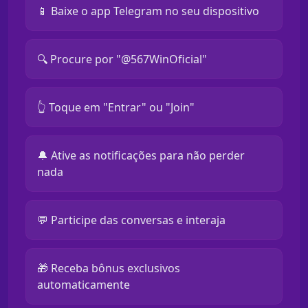
📱 Baixe o app Telegram no seu dispositivo
🔍 Procure por "@567WinOficial"
👆 Toque em "Entrar" ou "Join"
🔔 Ative as notificações para não perder
nada
💬 Participe das conversas e interaja
🎁 Receba bônus exclusivos
automaticamente