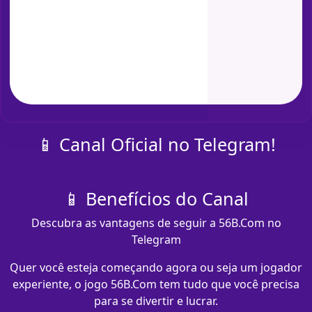
📱 Canal Oficial no Telegram!
📱 Benefícios do Canal
Descubra as vantagens de seguir a 56B.Com no
Telegram
Quer você esteja começando agora ou seja um jogador
experiente, o jogo 56B.Com tem tudo que você precisa
para se divertir e lucrar.