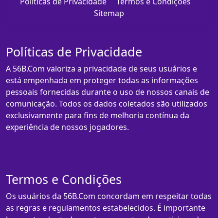
Políticas de Privacidade
Termos e Condições
Sitemap
Políticas de Privacidade
A 56B.Com valoriza a privacidade de seus usuários e
está empenhada em proteger todas as informações
pessoais fornecidas durante o uso de nossos canais de
comunicação. Todos os dados coletados são utilizados
exclusivamente para fins de melhoria contínua da
experiência de nossos jogadores.
Termos e Condições
Os usuários da 56B.Com concordam em respeitar todas
as regras e regulamentos estabelecidos. É importante