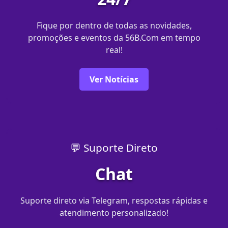
Fique por dentro de todas as novidades,
promoções e eventos da 56B.Com em tempo
real!
Ver Notícias
💬 Suporte Direto
Chat
Suporte direto via Telegram, respostas rápidas e
atendimento personalizado!