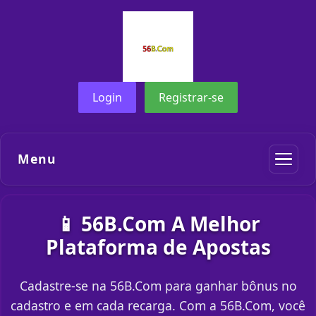
Login
Registrar-se
Menu
📱 56B.Com A Melhor
Plataforma de Apostas
Cadastre-se na 56B.Com para ganhar bônus no
cadastro e em cada recarga. Com a 56B.Com, você