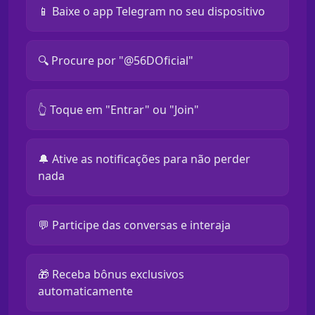
📱 Baixe o app Telegram no seu dispositivo
🔍 Procure por "@56DOficial"
👆 Toque em "Entrar" ou "Join"
🔔 Ative as notificações para não perder
nada
💬 Participe das conversas e interaja
🎁 Receba bônus exclusivos
automaticamente