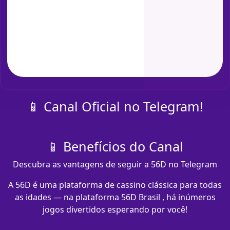
📱 Canal Oficial no Telegram!
📱 Benefícios do Canal
Descubra as vantagens de seguir a 56D no Telegram
A 56D é uma plataforma de cassino clássica para todas
as idades — na plataforma 56D Brasil , há inúmeros
jogos divertidos esperando por você!