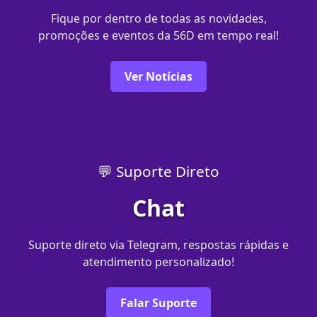
Fique por dentro de todas as novidades,
promoções e eventos da 56D em tempo real!
Ver Notícias
💬 Suporte Direto
Chat
Suporte direto via Telegram, respostas rápidas e
atendimento personalizado!
Falar Suporte