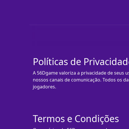
Políticas de Privacida
A 56Dgame valoriza a privacidade de seus 
nossos canais de comunicação. Todos os dad
jogadores.
Termos e Condições