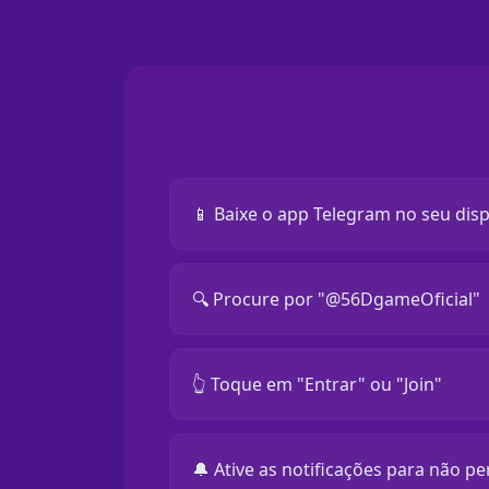
📱 Baixe o app Telegram no seu disp
🔍 Procure por "@56DgameOficial"
👆 Toque em "Entrar" ou "Join"
🔔 Ative as notificações para não p