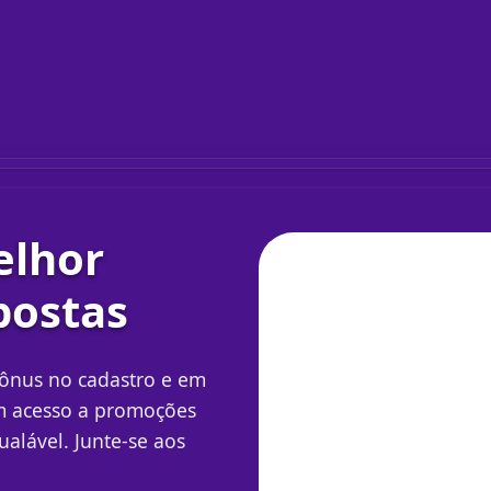
elhor
postas
ônus no cadastro e em
m acesso a promoções
ualável. Junte-se aos