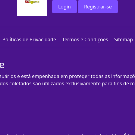
Login
Registrar-se
Políticas de Privacidade
Termos e Condições
Sitemap
de
usuários e está empenhada em proteger todas as informaçõ
os coletados são utilizados exclusivamente para fins de m