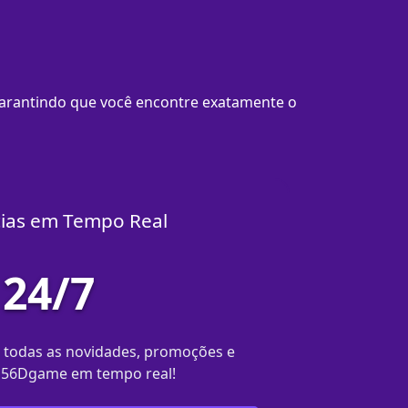
, garantindo que você encontre exatamente o
cias em Tempo Real
24/7
e todas as novidades, promoções e
 56Dgame em tempo real!