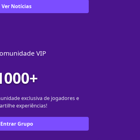
Ver Notícias
Comunidade VIP
1000+
unidade exclusiva de jogadores e
rtilhe experiências!
Entrar Grupo