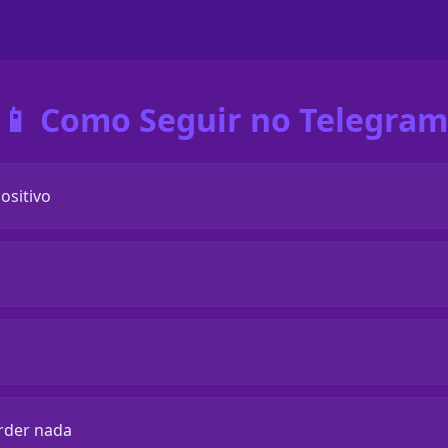
📱 Como Seguir no Telegram
ositivo
erder nada