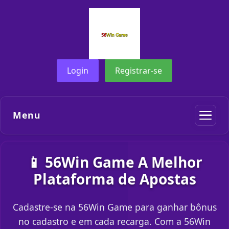
Login
Registrar-se
Menu
📱 56Win Game A Melhor
Plataforma de Apostas
Cadastre-se na 56Win Game para ganhar bônus
no cadastro e em cada recarga. Com a 56Win