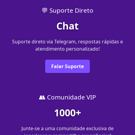
💬 Suporte Direto
Chat
Suporte direto via Telegram, respostas rápidas e
atendimento personalizado!
Falar Suporte
👥 Comunidade VIP
1000+
Junte-se a uma comunidade exclusiva de