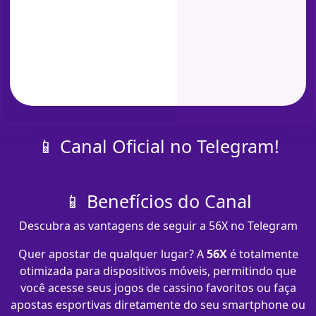
📱 Canal Oficial no Telegram!
📱 Benefícios do Canal
Descubra as vantagens de seguir a 56X no Telegram
Quer apostar de qualquer lugar? A
56X
é totalmente
otimizada para dispositivos móveis, permitindo que
você acesse seus jogos de cassino favoritos ou faça
apostas esportivas diretamente do seu smartphone ou