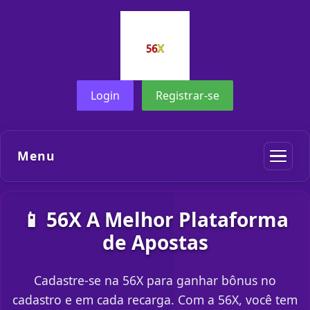
Login
Registrar-se
Menu
📱 56X A Melhor Plataforma
de Apostas
Cadastre-se na 56X para ganhar bônus no
cadastro e em cada recarga. Com a 56X, você tem