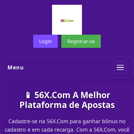
Login
Registrar-se
Menu
📱 56X.Com A Melhor
Plataforma de Apostas
Cadastre-se na 56X.Com para ganhar bônus no
cadastro e em cada recarga. Com a 56X.Com, você