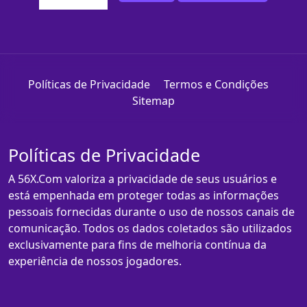
Políticas de Privacidade
Termos e Condições
Sitemap
Políticas de Privacidade
A 56X.Com valoriza a privacidade de seus usuários e
está empenhada em proteger todas as informações
pessoais fornecidas durante o uso de nossos canais de
comunicação. Todos os dados coletados são utilizados
exclusivamente para fins de melhoria contínua da
experiência de nossos jogadores.