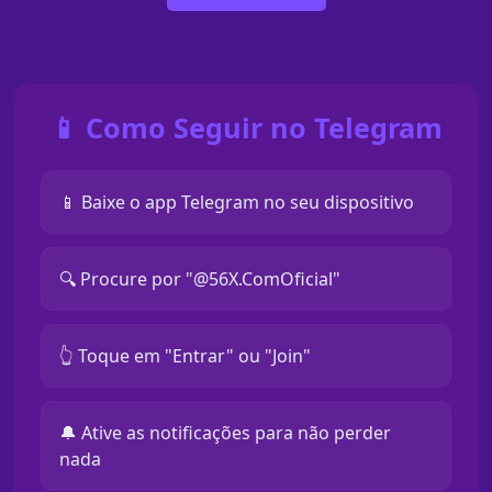
📱 Como Seguir no Telegram
📱 Baixe o app Telegram no seu dispositivo
🔍 Procure por "@56X.ComOficial"
👆 Toque em "Entrar" ou "Join"
🔔 Ative as notificações para não perder
nada