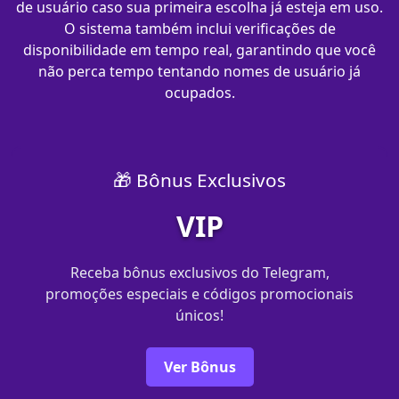
de usuário caso sua primeira escolha já esteja em uso.
O sistema também inclui verificações de
disponibilidade em tempo real, garantindo que você
não perca tempo tentando nomes de usuário já
ocupados.
🎁 Bônus Exclusivos
VIP
Receba bônus exclusivos do Telegram,
promoções especiais e códigos promocionais
únicos!
Ver Bônus