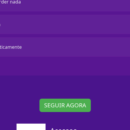
erder nada
a
aticamente
SEGUIR AGORA