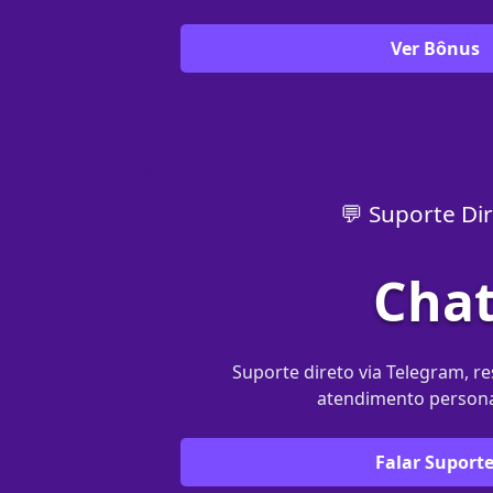
Ver Bônus
💬 Suporte Di
Cha
Suporte direto via Telegram, r
atendimento persona
Falar Suport