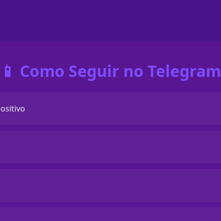
📱 Como Seguir no Telegram
ositivo