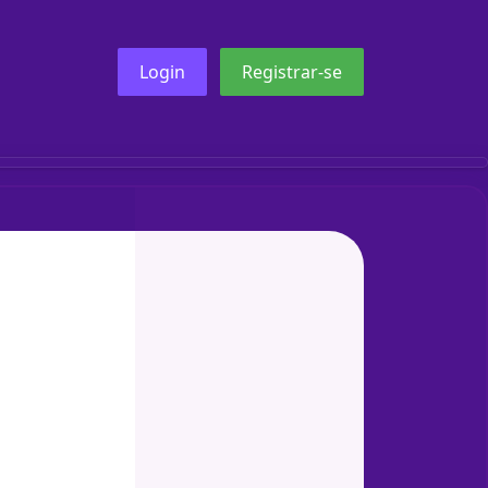
Login
Registrar-se