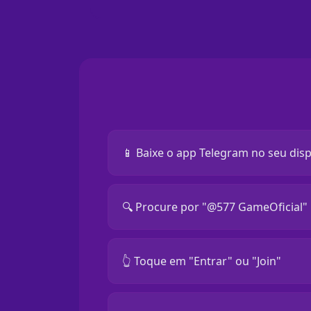
📱 Baixe o app Telegram no seu disp
🔍 Procure por "@577 GameOficial"
👆 Toque em "Entrar" ou "Join"