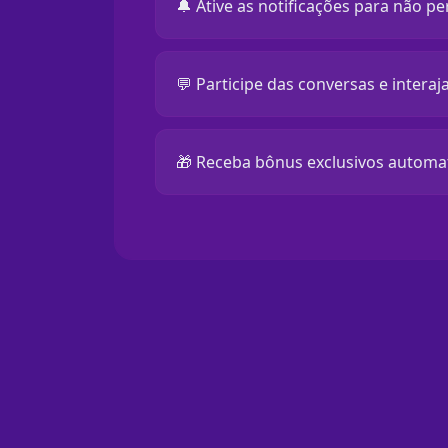
🔔 Ative as notificações para não p
💬 Participe das conversas e interaj
🎁 Receba bônus exclusivos autom