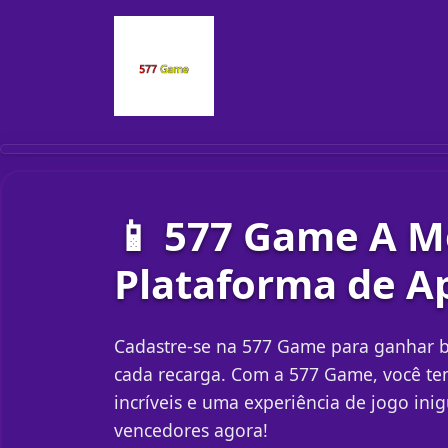
📱 577 Game A M
Plataforma de A
Cadastre-se na 577 Game para ganhar 
cada recarga. Com a 577 Game, você t
incríveis e uma experiência de jogo inig
vencedores agora!