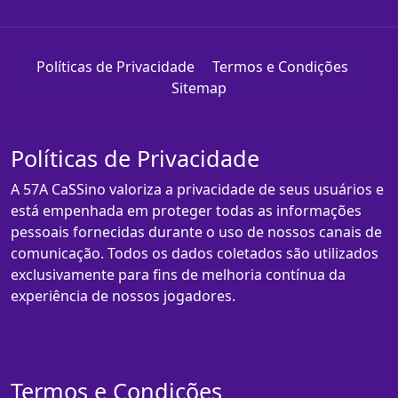
Políticas de Privacidade
Termos e Condições
Sitemap
Políticas de Privacidade
A 57A CaSSino valoriza a privacidade de seus usuários e
está empenhada em proteger todas as informações
pessoais fornecidas durante o uso de nossos canais de
comunicação. Todos os dados coletados são utilizados
exclusivamente para fins de melhoria contínua da
experiência de nossos jogadores.
Termos e Condições