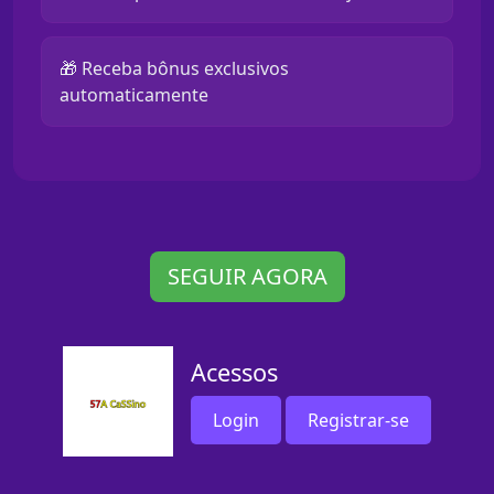
🎁 Receba bônus exclusivos
automaticamente
SEGUIR AGORA
Acessos
Login
Registrar-se