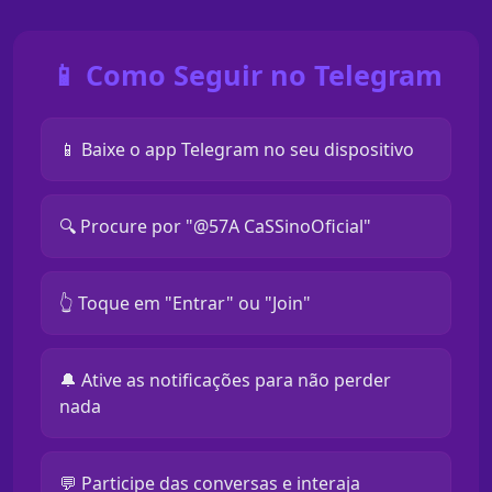
📱 Como Seguir no Telegram
📱 Baixe o app Telegram no seu dispositivo
🔍 Procure por "@57A CaSSinoOficial"
👆 Toque em "Entrar" ou "Join"
🔔 Ative as notificações para não perder
nada
💬 Participe das conversas e interaja