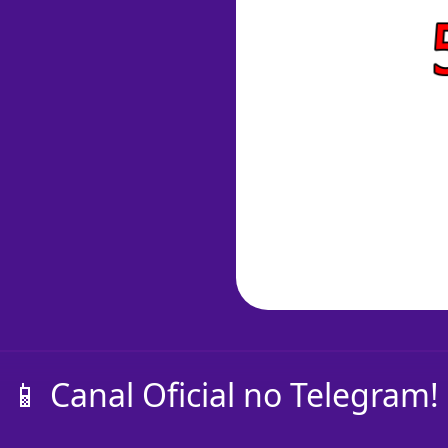
📱 Canal Oficial no Telegram!