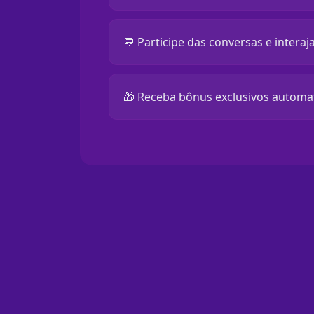
💬 Participe das conversas e interaj
🎁 Receba bônus exclusivos autom