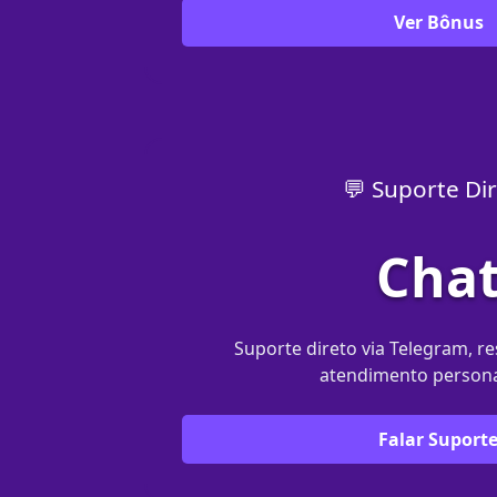
Ver Bônus
💬 Suporte Di
Cha
Suporte direto via Telegram, r
atendimento persona
Falar Suport