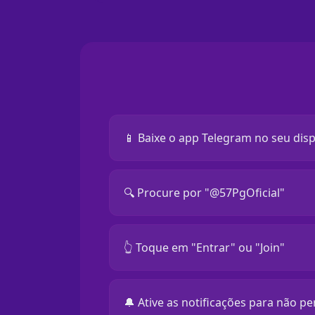
📱 Baixe o app Telegram no seu disp
🔍 Procure por "@57PgOficial"
👆 Toque em "Entrar" ou "Join"
🔔 Ative as notificações para não p