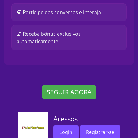
💬 Participe das conversas e interaja
🎁 Receba bônus exclusivos
automaticamente
SEGUIR AGORA
Acessos
Login
Registrar-se