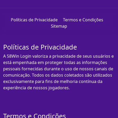
Políticas de Privacidade
Termos e Condições
Sitemap
Políticas de Privacidade
A 58Win Login valoriza a privacidade de seus usuários e
está empenhada em proteger todas as informações
pessoais fornecidas durante o uso de nossos canais de
comunicação. Todos os dados coletados são utilizados
exclusivamente para fins de melhoria contínua da
experiência de nossos jogadores.
Termos e Condições