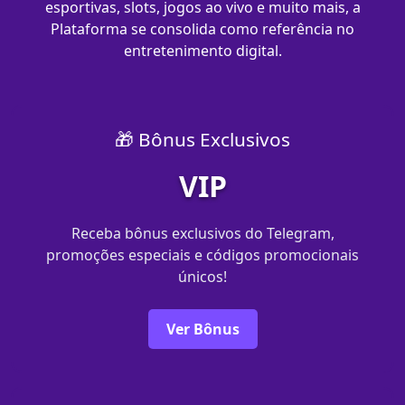
esportivas, slots, jogos ao vivo e muito mais, a
Plataforma se consolida como referência no
entretenimento digital.
🎁 Bônus Exclusivos
VIP
Receba bônus exclusivos do Telegram,
promoções especiais e códigos promocionais
únicos!
Ver Bônus