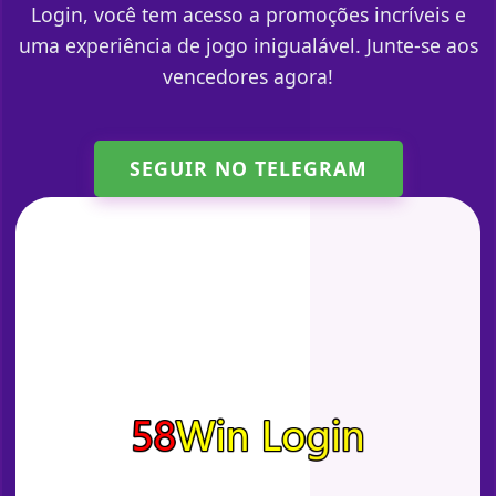
Login, você tem acesso a promoções incríveis e
uma experiência de jogo inigualável. Junte-se aos
vencedores agora!
SEGUIR NO TELEGRAM