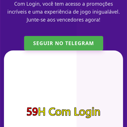
Com Login, você tem acesso a promoções
incríveis e uma experiência de jogo inigualável.
Junte-se aos vencedores agora!
SEGUIR NO TELEGRAM