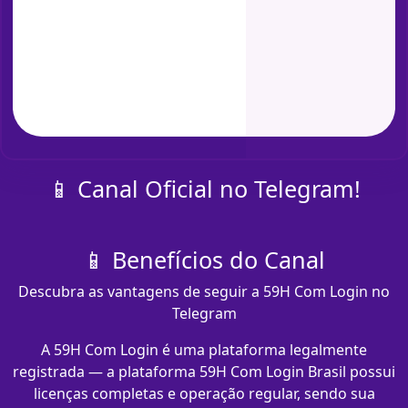
📱 Canal Oficial no Telegram!
📱 Benefícios do Canal
Descubra as vantagens de seguir a 59H Com Login no
Telegram
A 59H Com Login é uma plataforma legalmente
registrada — a plataforma 59H Com Login Brasil possui
licenças completas e operação regular, sendo sua