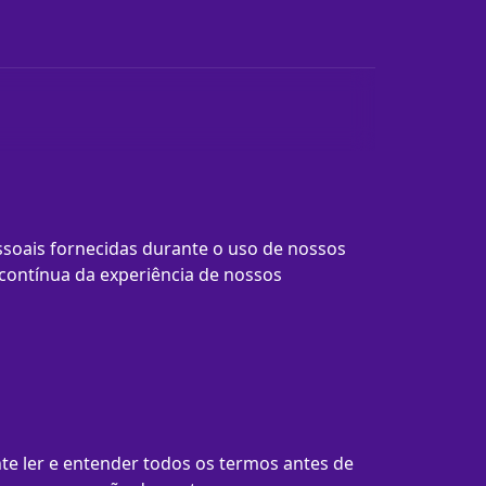
ssoais fornecidas durante o uso de nossos
 contínua da experiência de nossos
te ler e entender todos os termos antes de