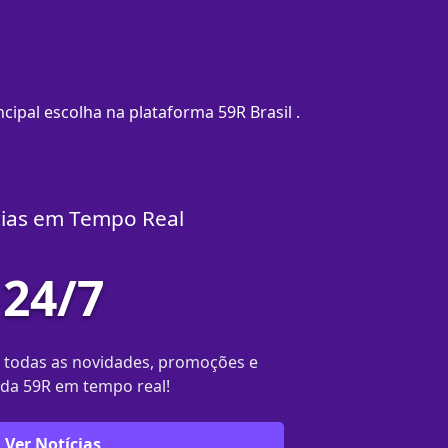
ncipal escolha na plataforma 59R Brasil .
cias em Tempo Real
24/7
e todas as novidades, promoções e
 da 59R em tempo real!
Ver Notícias