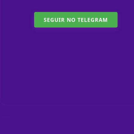
SEGUIR NO TELEGRAM