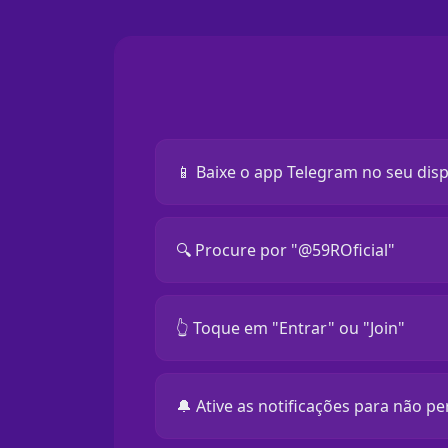
📱 Baixe o app Telegram no seu disp
🔍 Procure por "@59ROficial"
👆 Toque em "Entrar" ou "Join"
🔔 Ative as notificações para não p