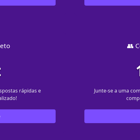
reto
👥 
t
espostas rápidas e
Junte-se a uma com
lizado!
compa
e