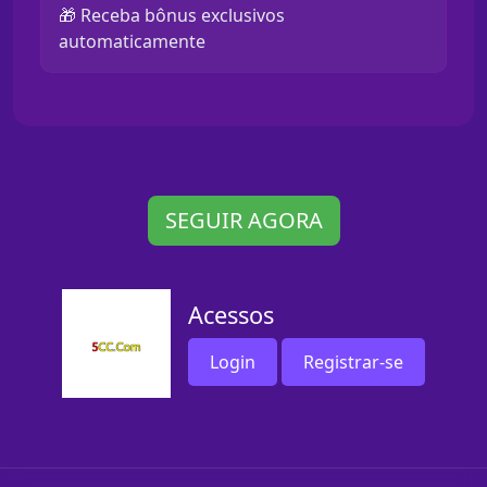
🎁 Receba bônus exclusivos
automaticamente
SEGUIR AGORA
Acessos
Login
Registrar-se