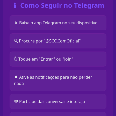
📱 Como Seguir no Telegram
📱 Baixe o app Telegram no seu dispositivo
🔍 Procure por "@5CC.ComOficial"
👆 Toque em "Entrar" ou "Join"
🔔 Ative as notificações para não perder
nada
💬 Participe das conversas e interaja