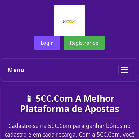
Login
Registrar-se
Menu
📱 5CC.Com A Melhor
Plataforma de Apostas
Cadastre-se na 5CC.Com para ganhar bônus no
cadastro e em cada recarga. Com a 5CC.Com, você