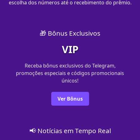
escolha dos números até o recebimento do prêmio.
🎁 Bônus Exclusivos
VIP
Receba bônus exclusivos do Telegram,
promoções especiais e códigos promocionais
únicos!
Ver Bônus
📢 Notícias em Tempo Real