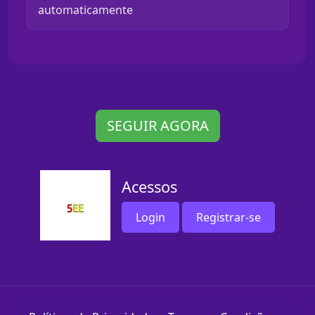
automaticamente
SEGUIR AGORA
Acessos
Login
Registrar-se