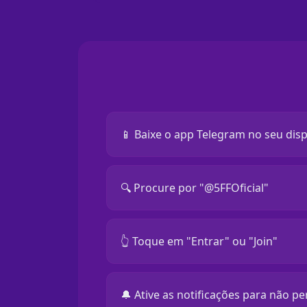
📱 Baixe o app Telegram no seu disp
🔍 Procure por "@5FFOficial"
👆 Toque em "Entrar" ou "Join"
🔔 Ative as notificações para não p