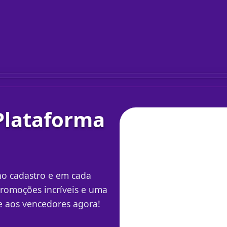
Plataforma
no cadastro e em cada
promoções incríveis e uma
se aos vencedores agora!