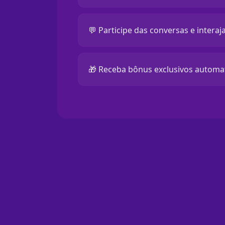
💬 Participe das conversas e interaj
🎁 Receba bônus exclusivos autom