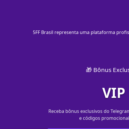
5FF Brasil representa uma plataforma prof
🎁 Bônus Exclu
VIP
Receba bônus exclusivos do Telegra
e códigos promocionai