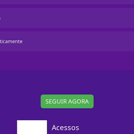
a
aticamente
SEGUIR AGORA
Acessos