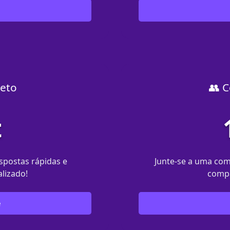
reto
👥 
t
espostas rápidas e
Junte-se a uma com
lizado!
compa
e