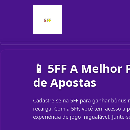
📱 5FF A Melhor 
de Apostas
Cadastre-se na 5FF para ganhar bônus 
recarga. Com a 5FF, você tem acesso a 
experiência de jogo inigualável. Junte-