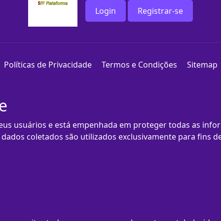
Login
Registrar-se
Políticas de Privacidade
Termos e Condições
Sitemap
de
 seus usuários e está empenhada em proteger todas as inf
dados coletados são utilizados exclusivamente para fins d