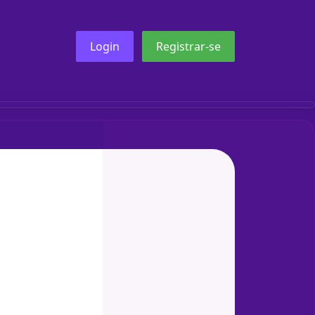
Login
Registrar-se