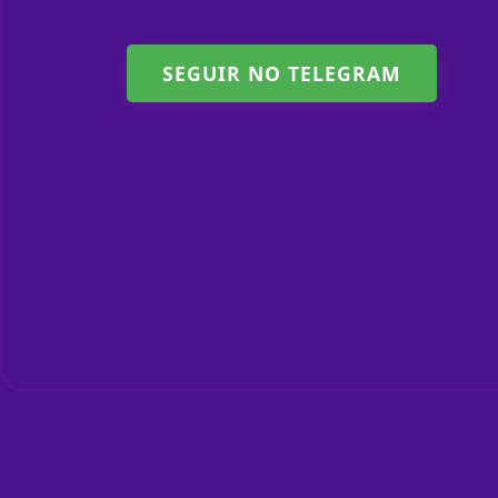
SEGUIR NO TELEGRAM