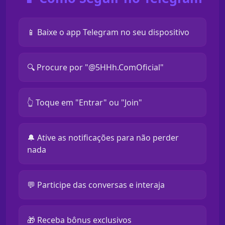
📱 Baixe o app Telegram no seu dispositivo
🔍 Procure por "@5HHh.ComOficial"
👆 Toque em "Entrar" ou "Join"
🔔 Ative as notificações para não perder
nada
💬 Participe das conversas e interaja
🎁 Receba bônus exclusivos