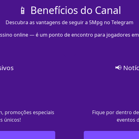
📱 Benefícios do Canal
Descubra as vantagens de seguir a 5Mpg no Telegram
ssino online — é um ponto de encontro para jogadores e
sivos
📢 Notí
m, promoções especiais
Fique por dentro d
s únicos!
eventos 