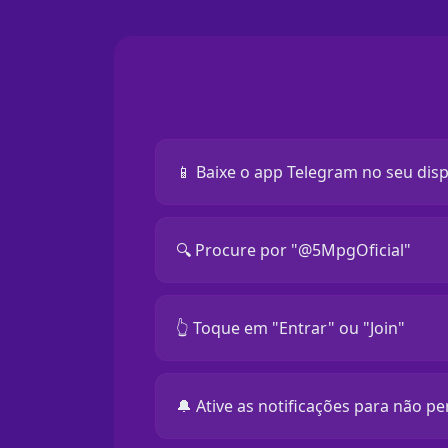
📱 Baixe o app Telegram no seu disp
🔍 Procure por "@5MpgOficial"
👆 Toque em "Entrar" ou "Join"
🔔 Ative as notificações para não p