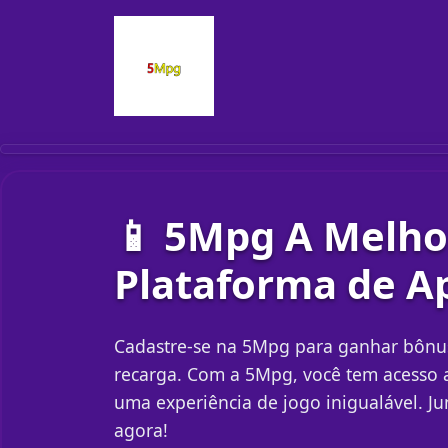
📱 5Mpg A Melho
Plataforma de A
Cadastre-se na 5Mpg para ganhar bônu
recarga. Com a 5Mpg, você tem acesso a
uma experiência de jogo inigualável. J
agora!