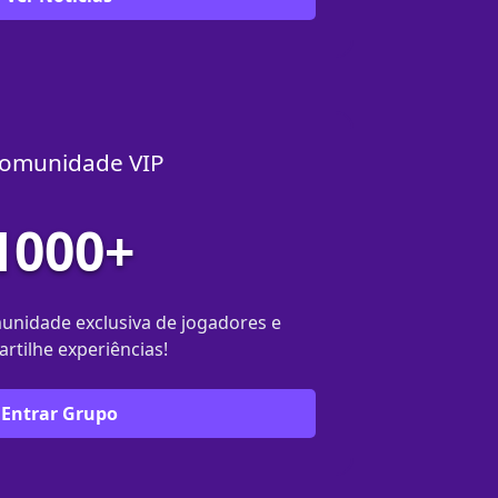
Comunidade VIP
1000+
unidade exclusiva de jogadores e
rtilhe experiências!
Entrar Grupo