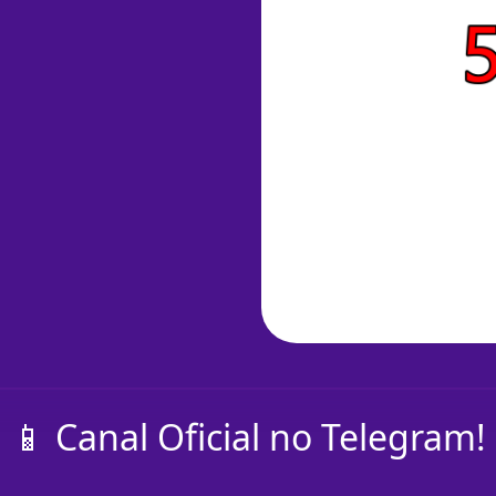
📱 Canal Oficial no Telegram!