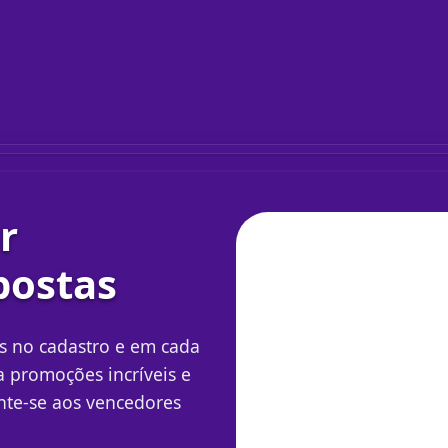
r
postas
s no cadastro e em cada
 promoções incríveis e
unte-se aos vencedores