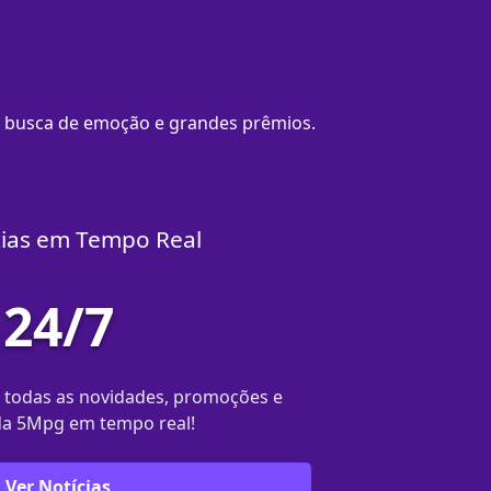
m busca de emoção e grandes prêmios.
cias em Tempo Real
24/7
e todas as novidades, promoções e
da 5Mpg em tempo real!
Ver Notícias