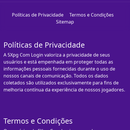
Políticas de Privacidade
Termos e Condições
Sitemap
Políticas de Privacidade
A 5Xpg Com Login valoriza a privacidade de seus
usuários e está empenhada em proteger todas as
informações pessoais fornecidas durante o uso de
nossos canais de comunicação. Todos os dados
coletados são utilizados exclusivamente para fins de
melhoria contínua da experiência de nossos jogadores.
Termos e Condições