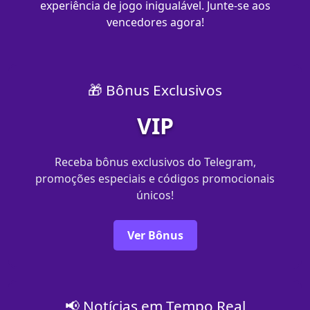
experiência de jogo inigualável. Junte-se aos
vencedores agora!
🎁 Bônus Exclusivos
VIP
Receba bônus exclusivos do Telegram,
promoções especiais e códigos promocionais
únicos!
Ver Bônus
📢 Notícias em Tempo Real