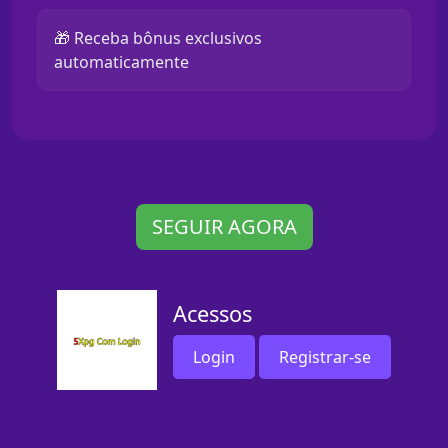
🎁 Receba bônus exclusivos
automaticamente
SEGUIR AGORA
Acessos
Login
Registrar-se