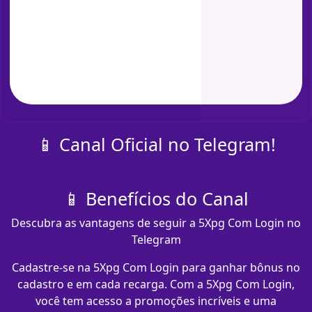
📱 Canal Oficial no Telegram!
📱 Benefícios do Canal
Descubra as vantagens de seguir a 5Xpg Com Login no
Telegram
Cadastre-se na 5Xpg Com Login para ganhar bônus no
cadastro e em cada recarga. Com a 5Xpg Com Login,
você tem acesso a promoções incríveis e uma