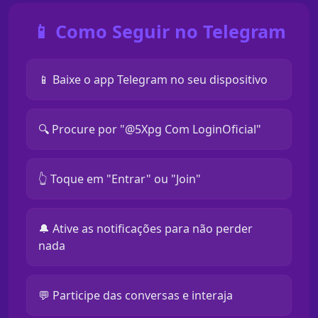
📱 Como Seguir no Telegram
📱 Baixe o app Telegram no seu dispositivo
🔍 Procure por "@5Xpg Com LoginOficial"
👆 Toque em "Entrar" ou "Join"
🔔 Ative as notificações para não perder
nada
💬 Participe das conversas e interaja