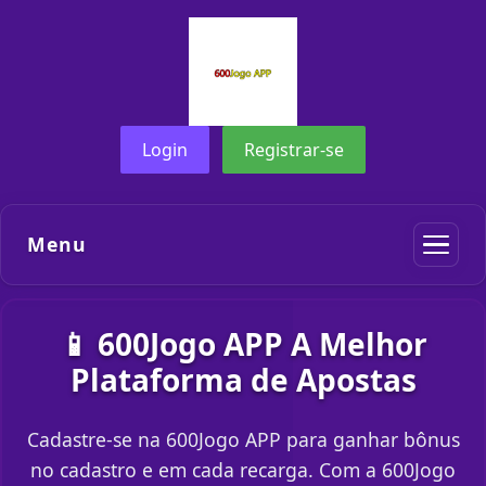
Login
Registrar-se
Menu
📱 600Jogo APP A Melhor
Plataforma de Apostas
Cadastre-se na 600Jogo APP para ganhar bônus
no cadastro e em cada recarga. Com a 600Jogo