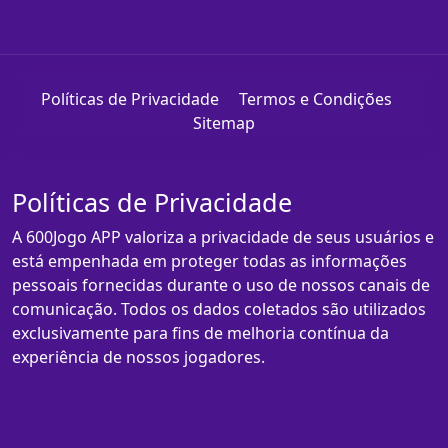
Políticas de Privacidade
Termos e Condições
Sitemap
Políticas de Privacidade
A 600Jogo APP valoriza a privacidade de seus usuários e
está empenhada em proteger todas as informações
pessoais fornecidas durante o uso de nossos canais de
comunicação. Todos os dados coletados são utilizados
exclusivamente para fins de melhoria contínua da
experiência de nossos jogadores.