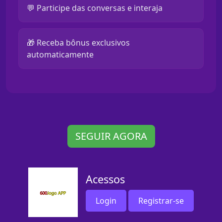
💬 Participe das conversas e interaja
🎁 Receba bônus exclusivos
automaticamente
SEGUIR AGORA
Acessos
Login
Registrar-se