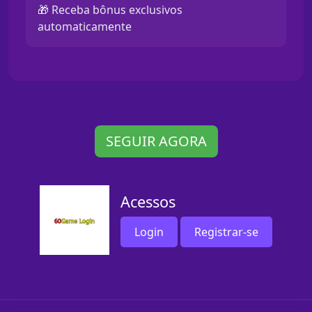
🎁 Receba bônus exclusivos
automaticamente
SEGUIR AGORA
Acessos
Login
Registrar-se