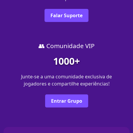
Falar Suporte
👥 Comunidade VIP
1000+
Junte-se a uma comunidade exclusiva de
jogadores e compartilhe experiências!
Entrar Grupo