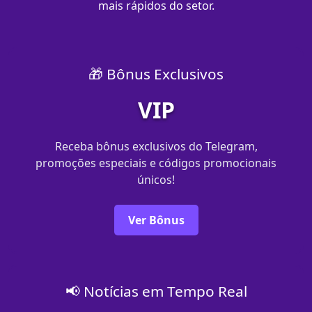
mais rápidos do setor.
🎁 Bônus Exclusivos
VIP
Receba bônus exclusivos do Telegram,
promoções especiais e códigos promocionais
únicos!
Ver Bônus
📢 Notícias em Tempo Real