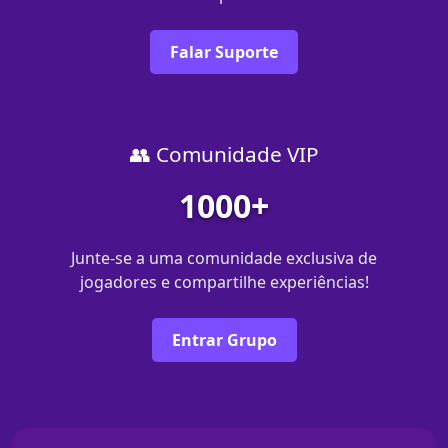
Falar Suporte
👥 Comunidade VIP
1000+
Junte-se a uma comunidade exclusiva de
jogadores e compartilhe experiências!
Entrar Grupo