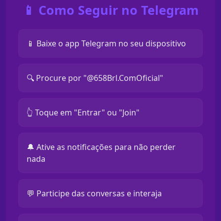
📱 Como Seguir no Telegram
📱 Baixe o app Telegram no seu dispositivo
🔍 Procure por "@658Brl.ComOficial"
👆 Toque em "Entrar" ou "Join"
🔔 Ative as notificações para não perder
nada
💬 Participe das conversas e interaja