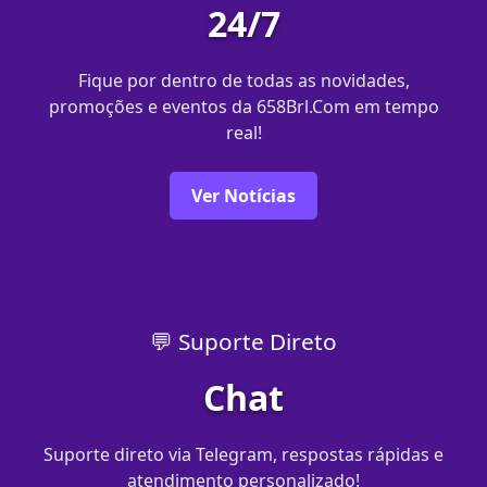
24/7
Fique por dentro de todas as novidades,
promoções e eventos da 658Brl.Com em tempo
real!
Ver Notícias
💬 Suporte Direto
Chat
Suporte direto via Telegram, respostas rápidas e
atendimento personalizado!