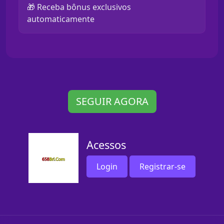
🎁 Receba bônus exclusivos
automaticamente
SEGUIR AGORA
Acessos
Login
Registrar-se