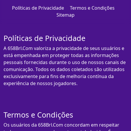
Políticas de Privacidade
Termos e Condições
Sitemap
Políticas de Privacidade
A 658Brl.Com valoriza a privacidade de seus usuários e
está empenhada em proteger todas as informações
pessoais fornecidas durante o uso de nossos canais de
comunicação. Todos os dados coletados são utilizados
exclusivamente para fins de melhoria contínua da
experiência de nossos jogadores.
Termos e Condições
Os usuários da 658Brl.Com concordam em respeitar