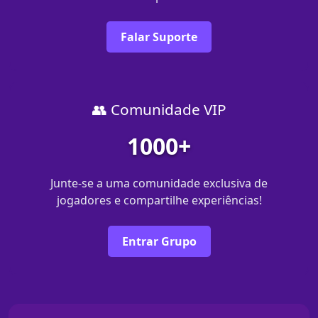
Falar Suporte
👥 Comunidade VIP
1000+
Junte-se a uma comunidade exclusiva de
jogadores e compartilhe experiências!
Entrar Grupo