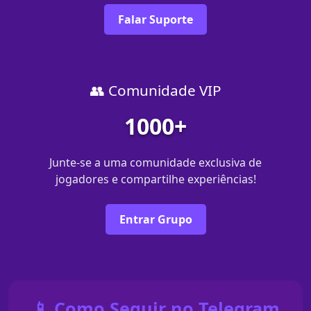
Falar Suporte
👥 Comunidade VIP
1000+
Junte-se a uma comunidade exclusiva de
jogadores e compartilhe experiências!
Entrar Grupo
📱 Como Seguir no Telegram