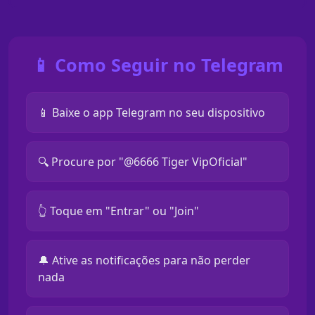
📱 Como Seguir no Telegram
📱 Baixe o app Telegram no seu dispositivo
🔍 Procure por "@6666 Tiger VipOficial"
👆 Toque em "Entrar" ou "Join"
🔔 Ative as notificações para não perder
nada