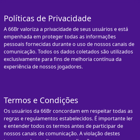
Políticas de Privacidade
A 66Br valoriza a privacidade de seus usuários e está
empenhada em proteger todas as informações
pessoais fornecidas durante o uso de nossos canais de
comunicação. Todos os dados coletados são utilizados
exclusivamente para fins de melhoria contínua da
experiência de nossos jogadores.
Termos e Condições
Os usuários da 66Br concordam em respeitar todas as
regras e regulamentos estabelecidos. É importante ler
e entender todos os termos antes de participar de
nossos canais de comunicação. A violação destes