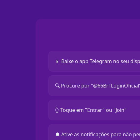
📱 Baixe o app Telegram no seu disp
🔍 Procure por "@66Brl LoginOficial
👆 Toque em "Entrar" ou "Join"
🔔 Ative as notificações para não p