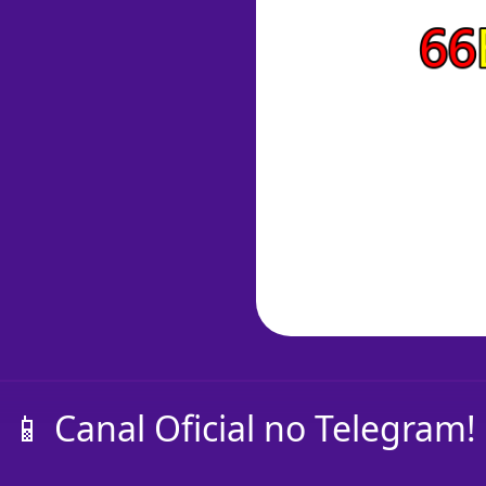
📱 Canal Oficial no Telegram!