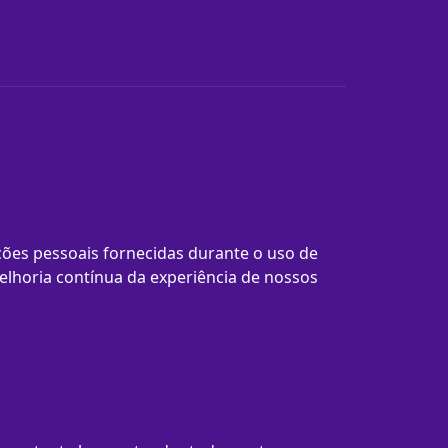
ções pessoais fornecidas durante o uso de
elhoria contínua da experiência de nossos